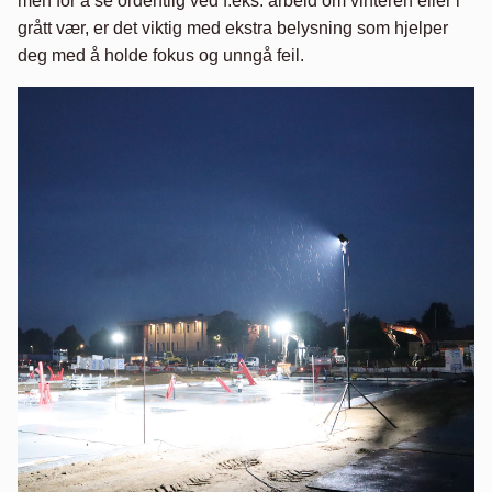
men for å se ordentlig ved f.eks. arbeid om vinteren eller i
grått vær, er det viktig med ekstra belysning som hjelper
deg med å holde fokus og unngå feil.