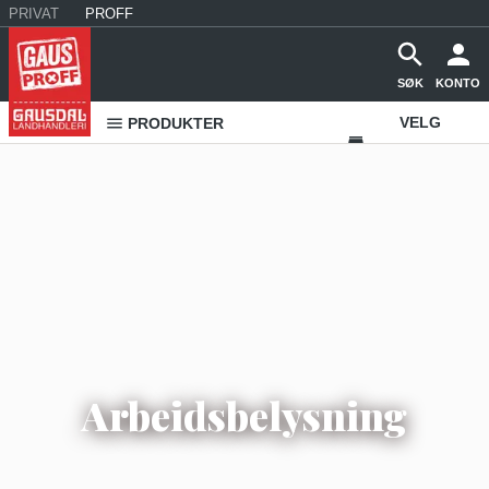
PRIVAT
PROFF
SØK
KONTO
VELG
PRODUKTER
VAREHUS
KONTAKT
OSS
Arbeidsbelysning