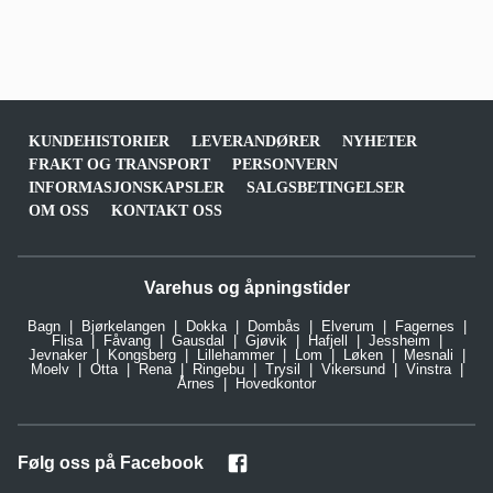
KUNDEHISTORIER
LEVERANDØRER
NYHETER
FRAKT OG TRANSPORT
PERSONVERN
INFORMASJONSKAPSLER
SALGSBETINGELSER
OM OSS
KONTAKT OSS
Varehus og åpningstider
Bagn
Bjørkelangen
Dokka
Dombås
Elverum
Fagernes
Flisa
Fåvang
Gausdal
Gjøvik
Hafjell
Jessheim
Jevnaker
Kongsberg
Lillehammer
Lom
Løken
Mesnali
Moelv
Otta
Rena
Ringebu
Trysil
Vikersund
Vinstra
Årnes
Hovedkontor
Følg oss på Facebook