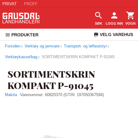
PRIVAT
PROFF
SØK
LOGG INN
VOGN
VELG VAREHUS
PRODUKTER
Forsiden
Verktøy og jernvare
Transport- og løfteutstyr
KUNDESERVICE
Verktøykasse/bag
SORTIMENTSKRIN KOMPAKT P-91045
SORTIMENTSKRIN
KOMPAKT P-91045
Makita
Varenummer:
60820370
(GTIN: 197050367594)