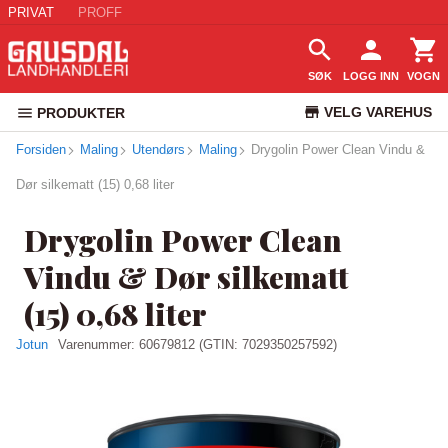
PRIVAT
PROFF
SØK
LOGG INN
VOGN
VELG VAREHUS
PRODUKTER
Forsiden
Maling
Utendørs
Maling
Drygolin Power Clean Vindu &
KUNDESERVICE
Dør silkematt (15) 0,68 liter
Drygolin Power Clean
Vindu & Dør silkematt
(15) 0,68 liter
Jotun
Varenummer:
60679812
(GTIN: 7029350257592)