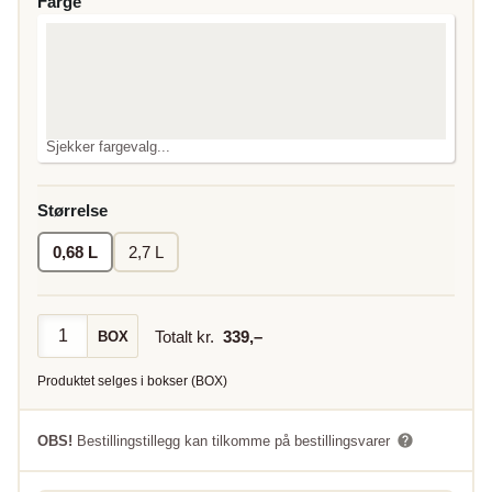
Farge
Sjekker fargevalg...
Størrelse
0,68 L
2,7 L
Totalt kr.
339
,–
BOX
Produktet selges i
bokser
(
BOX
)
OBS!
Bestillingstillegg kan tilkomme på bestillingsvarer