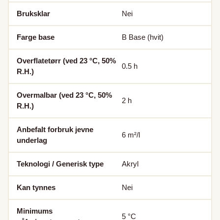
Bruksklar
Nei
Farge base
B Base (hvit)
Overflatetørr (ved 23 °C, 50%
0.5
h
R.H.)
Overmalbar (ved 23 °C, 50%
2
h
R.H.)
Anbefalt forbruk jevne
6
m²/l
underlag
Teknologi / Generisk type
Akryl
Kan tynnes
Nei
Minimums
5
°C