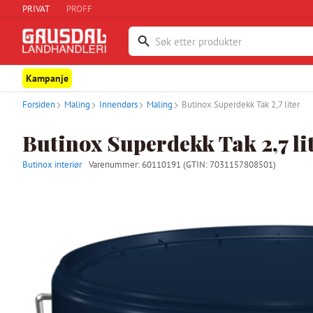
PRIVAT
PROFF
Kampanje
Forsiden
Maling
Innendørs
Maling
Butinox Superdekk Tak 2,7 liter
Butinox Superdekk Tak 2,7 li
Butinox interiør
Varenummer:
60110191
(GTIN: 7031157808501)