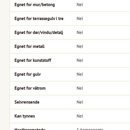
Egnet for mur/betong
Nei
Egnet for terrassegulv i tre
Nei
Egnet for dør/vindu/detalj
Nei
Egnet for metall
Nei
Egnet for kunststoff
Nei
Egnet for gulv
Nei
Egnet for våtrom
Nei
Selvrensende
Nei
Kan tynnes
Nei
Herdingsmetode
1-komponents