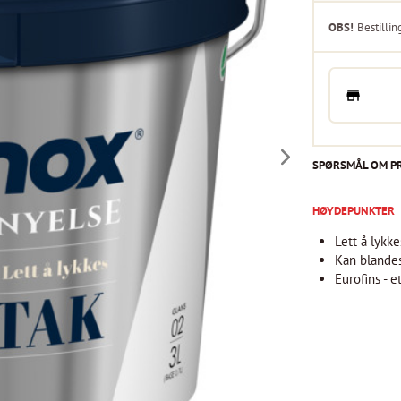
OBS!
Bestillin
SPØRSMÅL OM P
HØYDEPUNKTER
Lett å lykke
Kan blandes
Eurofins - 