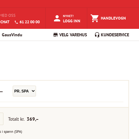
MED OSS
NYHET!
HANDLEVOGN
LOGG INN
 CHAT
61 22 00 00
GausVindu
VELG VAREHUS
KUNDESERVICE
–
Totalt kr.
369
,–
s i
spann
(
SPA
)