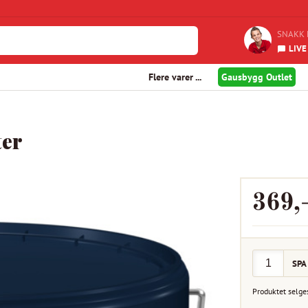
SNAKK 
LIVE
Flere varer ...
Gausbygg Outlet
ter
369
,
SPA
Produktet selge