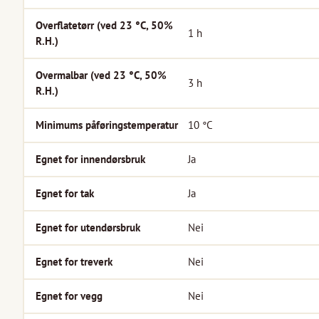
Overflatetørr (ved 23 °C, 50%
1
h
R.H.)
Overmalbar (ved 23 °C, 50%
3
h
R.H.)
Minimums påføringstemperatur
10
°C
Egnet for innendørsbruk
Ja
Egnet for tak
Ja
Egnet for utendørsbruk
Nei
Egnet for treverk
Nei
Egnet for vegg
Nei