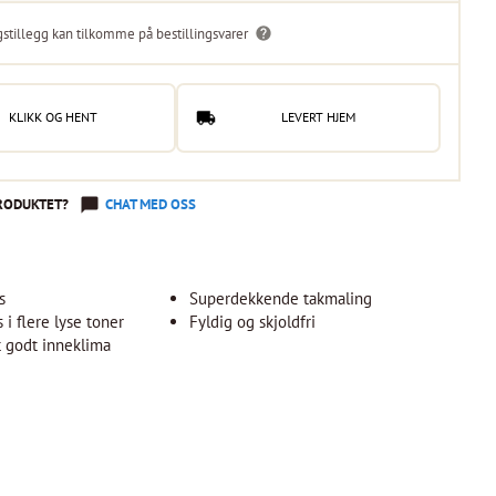
gstillegg kan tilkomme på bestillingsvarer
KLIKK OG HENT
LEVERT HJEM
RODUKTET?
CHAT MED OSS
s
Superdekkende takmaling
 i flere lyse toner
Fyldig og skjoldfri
et godt inneklima