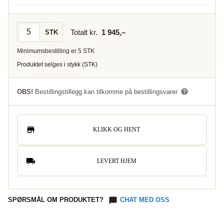
Totalt kr.
1 945
,–
STK
Minimumsbestilling er
5
STK
Produktet selges i
stykk
(
STK
)
OBS!
Bestillingstillegg kan tilkomme på bestillingsvarer
KLIKK OG HENT
LEVERT HJEM
SPØRSMÅL OM PRODUKTET?
CHAT MED OSS