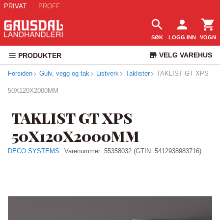
PRIVAT
PROFF
SØK
LOGG INN
VOGN
VELG VAREHUS
PRODUKTER
Forsiden
Gulv, vegg og tak
Listverk
Taklister
TAKLIST GT XPS
KUNDESERVICE
50X120X2000MM
TAKLIST GT XPS
50X120X2000MM
DECO SYSTEMS
Varenummer:
55358032
(GTIN: 5412938983716)