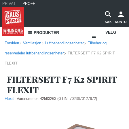
PRIVAT
PROFF
SØK
KONTO
VELG
PRODUKTER
Forsiden
Ventilasjon
Luftbehandlingsenheter
Tilbehør og
VAREHUS
reservedeler luftbehandlingsenheter
FILTERSETT F7 K2 SPIRIT
KONTAKT
FLEXIT
OSS
FILTERSETT F7 K2 SPIRIT
FLEXIT
Flexit
Varenummer:
42593263
(GTIN: 7023670127672)