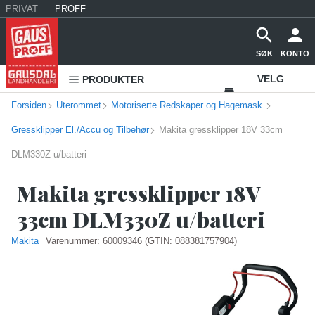
PRIVAT
PROFF
SØK
KONTO
VELG
PRODUKTER
Forsiden
Uterommet
Motoriserte Redskaper og Hagemask.
VAREHUS
Gressklipper El./Accu og Tilbehør
Makita gressklipper 18V 33cm
KONTAKT
DLM330Z u/batteri
OSS
Makita gressklipper 18V
33cm DLM330Z u/batteri
Makita
Varenummer:
60009346
(GTIN: 088381757904)