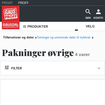
PRIVAT
PROFF
SØK
KONTO
VELG
PRODUKTER
VAREHUS
Tilførselsrør og deler
Tetninger og universale deler til trykkrør
KONTAKT
Pakninger øvrige
OSS
4 varer
FILTER