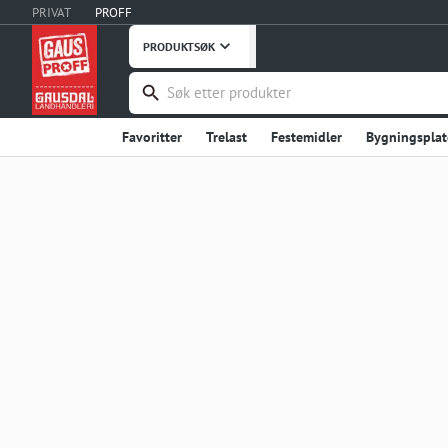
PRIVAT
PROFF
PRODUKTSØK
Favoritter
Trelast
Festemidler
Bygningsplat
Håndverktøy
Maskiner, Verktøy
Takprodukter
Verneutstyr, Bekledning
Bygg og Anlegg
Embal
Stål og Metaller
Innredning
Dører
Vinduer
Fritid
Uterommet
Hage og Grøntanlegg
Hu
Instrumentering
Ventilasjon
Interiør og Møble
Våtrom
Garderobe, Oppbevaring
Industriprodu
Landbruksutstyr
Smøremidler, Olje, Fett
Kontor