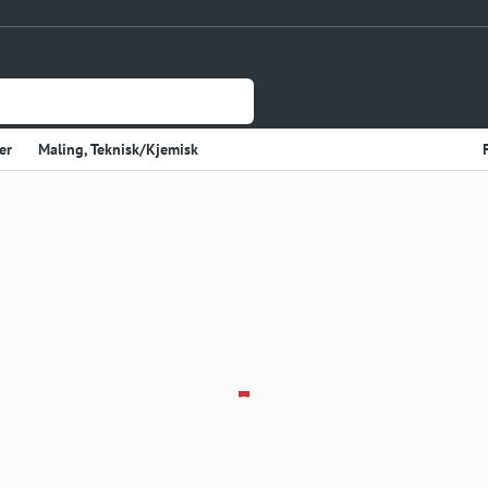
er
Maling, Teknisk/Kjemisk
Jernvare
lasje
Tynnplateprofiler Av Stål
Gulv og Veggbekledning
sholdning
Elektriske Artikler
r
Varme
Kjøkken, Kjølerom
kter
Sveiseutstyr
rekvisita og Papir