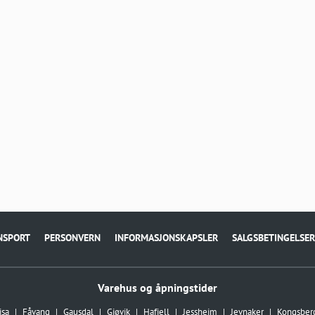
NSPORT
PERSONVERN
INFORMASJONSKAPSLER
SALGSBETINGELSER
Varehus og åpningstider
isa
Fåvang
Gausdal
Gjøvik
Hafjell
Jessheim
Jevnaker
Kongsber