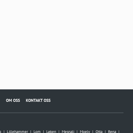
OM OSS
KONTAKT OSS
g
Lillehammer
Lom
Løken
Mesnali
Moelv
Otta
Rena