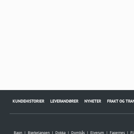
KUNDEHISTORIER
LEVERANDØRER
NYHETER
FRAKT OG TRA
Bagn
Bjørkelangen
Dokka
Dombås
Elverum
Fagernes
Fl