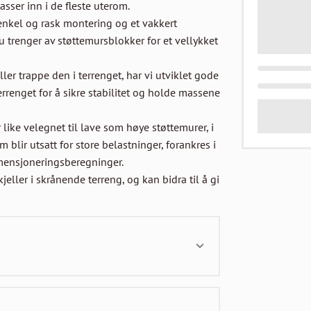
ser inn i de fleste uterom.

 enkel og rask montering og et vakkert 
du trenger av støttemursblokker for et vellykket 
r trappe den i terrenget, har vi utviklet gode 
errenget for å sikre stabilitet og holde massene 
ike velegnet til lave som høye støttemurer, i 
blir utsatt for store belastninger, forankres i 
mensjoneringsberegninger.

jeller i skrånende terreng, og kan bidra til å gi 