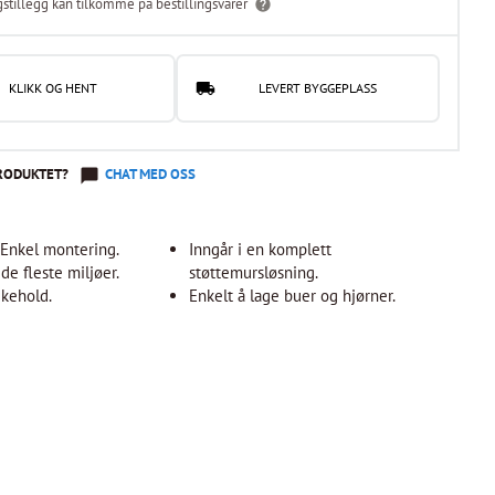
gstillegg kan tilkomme på bestillingsvarer
KLIKK OG HENT
LEVERT BYGGEPLASS
RODUKTET?
CHAT MED OSS
. Enkel montering.
Inngår i en komplett
 de fleste miljøer.
støttemursløsning.
ikehold.
Enkelt å lage buer og hjørner.