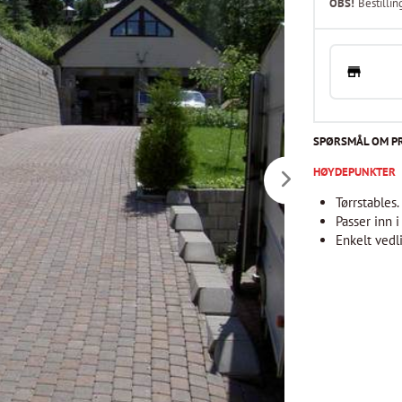
OBS!
Bestillin
SPØRSMÅL OM P
HØYDEPUNKTER
Tørrstables
Passer inn i
Enkelt vedl