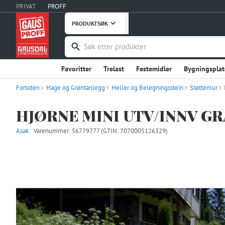
PRIVAT
PROFF
PRODUKTSØK
Favoritter
Trelast
Festemidler
Bygningsplat
Forsiden
Hage og Grøntanlegg
Håndverktøy
Heller og Belegningsstein
Maskiner, Verktøy
Takprodukter
Støttemur
Verneutstyr, Bekledning
Bygg og Anlegg
Embal
HJØRNE MINI UTV/INNV GR
Stål og Metaller
Innredning
Dører
Vinduer
Asak
Varenummer:
56779777
(GTIN: 7070005126329)
Fritid
Uterommet
Hage og Grøntanlegg
Hu
Instrumentering
Ventilasjon
Interiør og Møble
Våtrom
Garderobe, Oppbevaring
Industriprodu
Landbruksutstyr
Smøremidler, Olje, Fett
Kontor