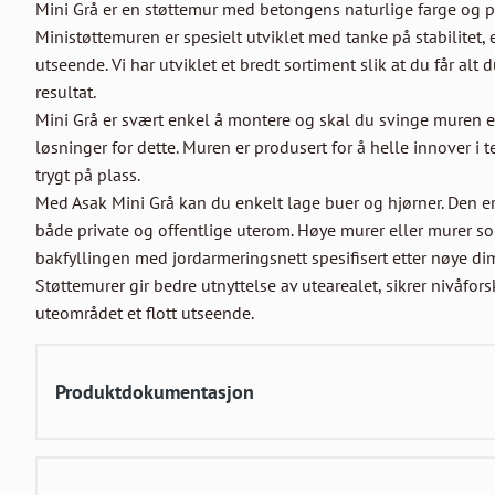
Mini Grå er en støttemur med betongens naturlige farge og pas
Ministøttemuren er spesielt utviklet med tanke på stabilitet,
utseende. Vi har utviklet et bredt sortiment slik at du får alt 
resultat.

Mini Grå er svært enkel å montere og skal du svinge muren elle
løsninger for dette. Muren er produsert for å helle innover i t
trygt på plass.

Med Asak Mini Grå kan du enkelt lage buer og hjørner. Den er l
både private og offentlige uterom. Høye murer eller murer som 
bakfyllingen med jordarmeringsnett spesifisert etter nøye di
Støttemurer gir bedre utnyttelse av utearealet, sikrer nivåforsk
uteområdet et flott utseende.
Produktdokumentasjon