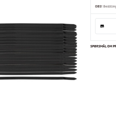
OBS!
Bestillin
SPØRSMÅL OM P