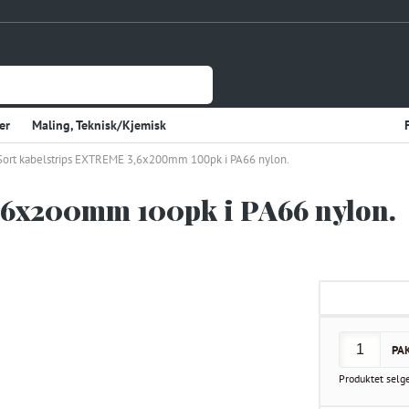
er
Maling, Teknisk/Kjemisk
Sort kabelstrips EXTREME 3,6x200mm 100pk i PA66 nylon.
Jernvare
lasje
Tynnplateprofiler Av Stål
,6x200mm 100pk i PA66 nylon.
Gulv og Veggbekledning
sholdning
Elektriske Artikler
r
Varme
Kjøkken, Kjølerom
kter
Sveiseutstyr
PA
rekvisita og Papir
Produktet selg