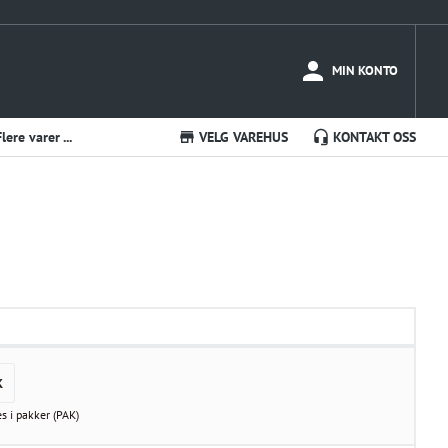
MIN KONTO
Flere varer ...
VELG VAREHUS
KONTAKT OSS
K
es i
pakker
(
PAK
)