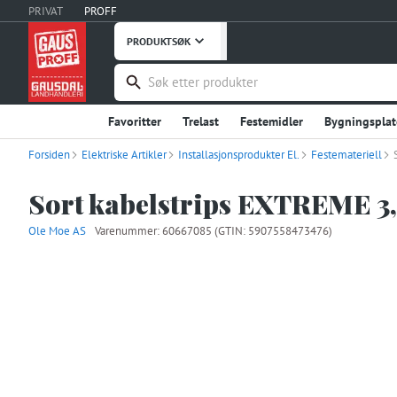
PRIVAT
PROFF
PRODUKTSØK
Favoritter
Trelast
Festemidler
Bygningsplat
Forsiden
Elektriske Artikler
Håndverktøy
Installasjonsprodukter El.
Maskiner, Verktøy
Festemateriell
Takprodukter
Verneutstyr, Bekledning
Bygg og Anlegg
Embal
Sort kabelstrips EXTREME 3
Stål og Metaller
Innredning
Dører
Vinduer
Ole Moe AS
Varenummer:
60667085
(GTIN: 5907558473476)
Fritid
Uterommet
Hage og Grøntanlegg
Hu
Instrumentering
Ventilasjon
Interiør og Møble
Våtrom
Garderobe, Oppbevaring
Industriprodu
Landbruksutstyr
Smøremidler, Olje, Fett
Kontor